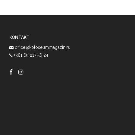
KONTAKT
office@koloseummagazin.rs
+381 69 217 56 24