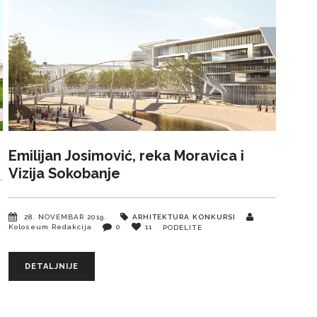
Emilijan Josimović, reka Moravica i
Vizija Sokobanje
m
28. NOVEMBAR 2019.
ARHITEKTURA
KONKURSI
Koloseum Redakcija
0
11
PODELITE
DETALJNIJE