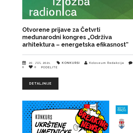
Otvorene prijave za Četvrti
međunarodni kongres „Održiva
arhitektura – energetska efikasnost”
20. JUL 2021.
KONKURSI
Koloseum Redakcija
0
0
PODELITE
DETALJNIJE