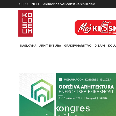
Sedmorica veličanstvenih III deo
AKTUELNO
NASLOVNA
ARHITEKTURA
GRAĐEVINARSTVO
DIZAJN
KOL