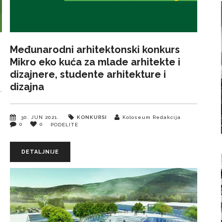
Međunarodni arhitektonski konkurs
Mikro eko kuća za mlade arhitekte i
dizajnere, studente arhitekture i
dizajna
30. JUN 2021.
KONKURSI
Koloseum Redakcija
0
0
PODELITE
DETALJNIJE