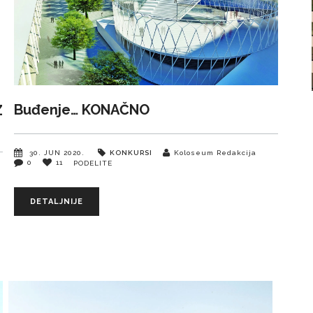
Buđenje… KONAČNO
Z
30. JUN 2020.
KONKURSI
Koloseum Redakcija
0
11
PODELITE
DETALJNIJE