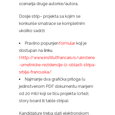
scenarija druge autorke/autora.
Dosije strip
–
projekta sa kojim se
konkur
i
še smatraće se kompletnim
ukoliko sadrži:
Pravilno popunjen
formular
koji je
dostupan na
linku
(
http://www.institutfrancais.rs/ukrstene
-umetnicke-rezidencije-iz-oblasti-stripa-
srbija-francuska/
.
Najmanje dva grafička priloga (u
jedinstvenom PDF dokumentu manjem
od 20 mb) koji se tiču projekta (crteži,
story board ili table stripa).
Kandidature treba slati elektronskom