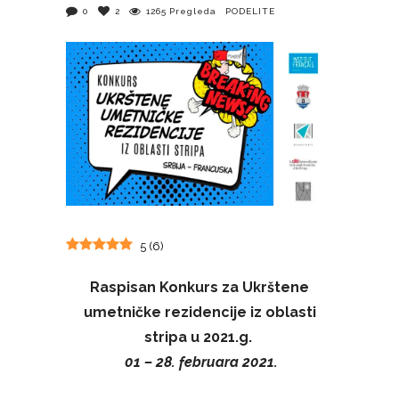
0
2
1265
Pregleda
PODELITE
5
(
6
)
Raspisan Konkurs za Ukrštene
umetničke rezidencije iz oblasti
stripa u 2021.g.
0
1 – 28. februara 2021.