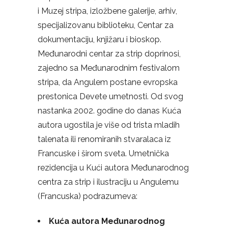
i Muzej stripa, izložbene galerije, arhiv,
specijalizovanu biblioteku, Centar za
dokumentaciju, knjižaru i bioskop.
Međunarodni centar za strip doprinosi,
zajedno sa Međunarodnim festivalom
stripa, da Angulem postane evropska
prestonica Devete umetnosti. Od svog
nastanka
2002. godine do danas Kuća
autora ugostila je više od trista mladih
talenata ili
renomiranih stvaralaca iz
Francuske i širom sveta. Umetnička
rezidencija u Kući autora Međunarodnog
centra za strip i ilustraciju u Angulemu
(Francuska) podrazumeva:
Kuća autora Međunarodnog