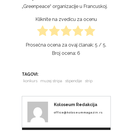
„Greenpeace“ organizacije u Francuskoj.
Kliknite na zvedicu za ocenu
Prosečna ocena za ovaj članak:
5
/ 5.
Broj ocena:
6
TAGOVI:
konkurs
muzej stripa
stipendije
strip
Koloseum Redakcija
office@koloseummagazin.rs