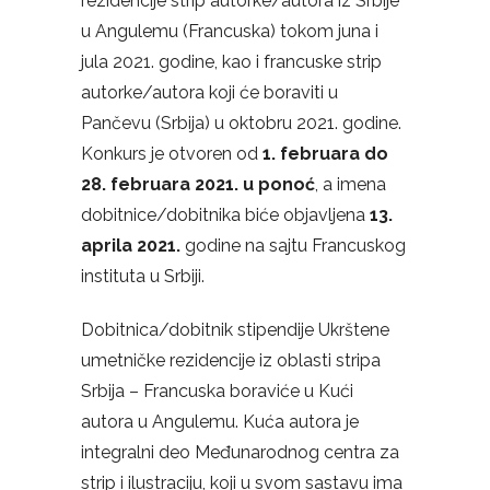
rezidencije strip autorke/autora iz Srbije
u Angulemu (Francuska) tokom juna i
jula 2021. godine, kao i francuske strip
autorke/autora koji će boraviti u
Pančevu (Srbija) u oktobru 2021. godine.
Konkurs je otvoren od
1. februara do
28. februara 2021. u ponoć
, a imena
dobitnice/dobitnika biće objavljena
13.
aprila 2021
.
godine na sajtu Francuskog
instituta u Srbiji.
Dobitnica/dobitnik stipendije Ukrštene
umetničke rezidencije iz oblasti stripa
Srbija – Francuska boraviće u Kući
autora u Angulemu. Kuća autora je
integralni deo Međunarodnog centra za
strip i ilustraciju, koji u svom sastavu ima