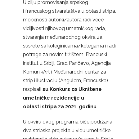
U cilju promovisanja srpskog
i
francuskog stvaralaštva u oblasti stripa,
mobilnosti autorki/autora radi veće
vidljivosti njihovog umetničkog rada,
stvaranja međunarodnog okvira za
susrete sa koleginicama/kolegama i radi
potrage za novim tržištem,
Francuski
institut u Srbiji, Grad Pančevo, Agencija
KomunikArt i Međunarodni centar za
strip i ilustraciju (Angulem, Francuska)
raspisali
su
K
onkurs za Ukrštene
umetničke rezidencije u
oblasti
stripa za 2021. godinu
.
U okviru ovog programa biće podržana
dva stripska projekta u vidu umetničke