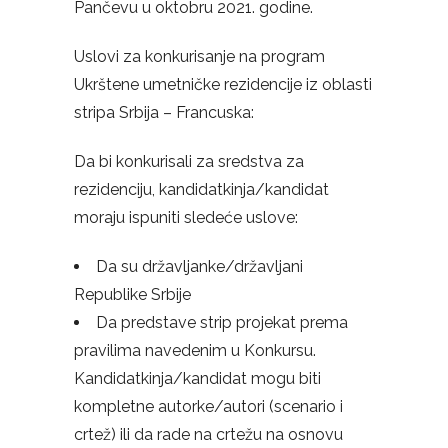
Pančevu u oktobru 2021. godine.
Uslovi za konkurisanje na program
Ukrštene umetničke rezidencije iz oblasti
stripa Srbija – Francuska:
Da bi konkurisali za sredstva za
rezidenciju, kandidatkinja/kandidat
moraju ispuniti sledeće uslove:
Da su državljanke/državljani
Republike Srbije
Da predstave strip projekat prema
pravilima navedenim u Konkursu.
Kandidatkinja/kandidat mogu biti
kompletne autorke/autori (scenario i
crtež) ili da rade na crtežu na osnovu