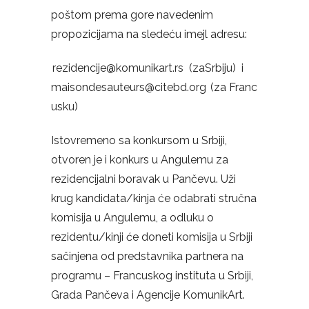
poštom prema gore navedenim
propozicijama na sledeću imejl adresu:
rezidencije
@
komunikart
.
rs
(
zaSrbiju
)
i
maisondesauteurs
@
citebd
.
org
(
za
Franc
usku
)
Istovremeno sa konkursom u Srbiji,
otvoren je i konkurs u Angulemu za
rezidencijalni boravak u Pančevu. Uži
krug kandidata/kinja će odabrati stručna
komisija u Angulemu, a odluku o
rezidentu/kinji će doneti komisija u Srbiji
sačinjena od predstavnika partnera na
programu – Francuskog instituta u Srbiji,
Grada Pančeva i Agencije KomunikArt.