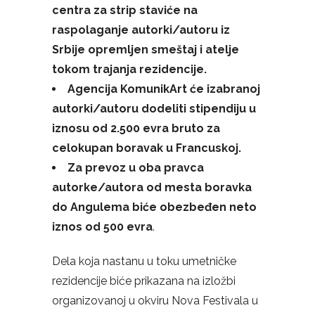
centra za strip staviće na
raspolaganje autorki/autoru iz
Srbije opremljen smeštaj i atelje
tokom trajanja rezidencije.
Agencija KomunikArt će izabranoj
autorki/autoru dodeliti stipendiju u
iznosu od 2.500 evra bruto za
celokupan boravak u Francuskoj.
Za prevoz u oba pravca
autorke/autora od mesta boravka
do Angulema biće obezbeđen neto
iznos od 500 evra
.
Dela koja nastanu u toku umetničke
rezidencije biće prikazana na izložbi
organizovanoj u okviru
Nova Festivala
u