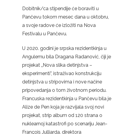
Dobitnik/ca stipendije će boraviti u
Pančevu tokom mesec dana u oktobru,
a svoje radove će izložiti na
Nova
Festivalu
u Pančevu.
U 2020. godini je srpska rezidentkinja u
Angulemu bila Dragana Radanović, čiji je
projekat
„Nova slika detinjstva –
eksperimenti”,
istraživao konstrukciju
detinjstva u stripovima i nove načine
pripovedanja o tom životnom periodu.
Francuska rezidentkinja u Pančevu bila je
Alize de Pen koja je razvijala svoj novi
projekat, strip album od 120 strana o
nuklearnoj katastrofi po scenariju Jean-
François Julliarda, direktora