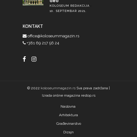
deo
KOLOSEUM REDAKCIJA
10. SEPTEMBAR 2021.
KONTAKT
office@koloseummagazin.rs
+381 69 217 56 24
© 2022
koloseummagazin.rs
Sva prava zadržana |
Izrada online magazina restop.rs
Naslovna
Arhitektura
Građevinarstvo
Dizajn