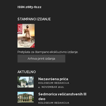
ISSN 2683-6122
ŠTAMPANO IZDANJE
Pretplata za štampano ekskluzivno izdanje.
Arhiva print izdanja
AKTUELNO
Nezavršena priča
KOLOSEUM REDAKCIJA
4. NOVEMBAR 2021.
Sedmorica veličanstvenih III
deo
KOLOSEUM REDAKCIJA