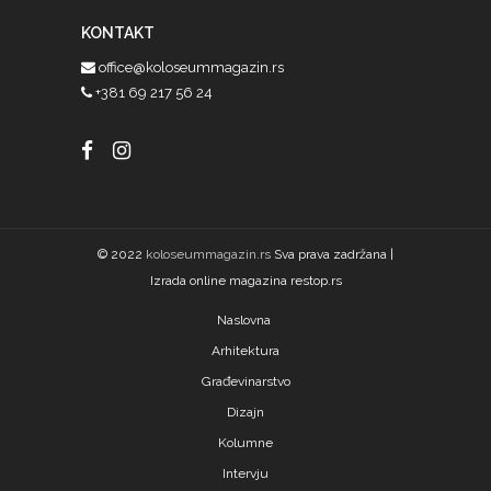
KONTAKT
office@koloseummagazin.rs
+381 69 217 56 24
© 2022
koloseummagazin.rs
Sva prava zadržana |
Izrada online magazina restop.rs
Naslovna
Arhitektura
Građevinarstvo
Dizajn
SPECIJAL
Kolumne
Intervju