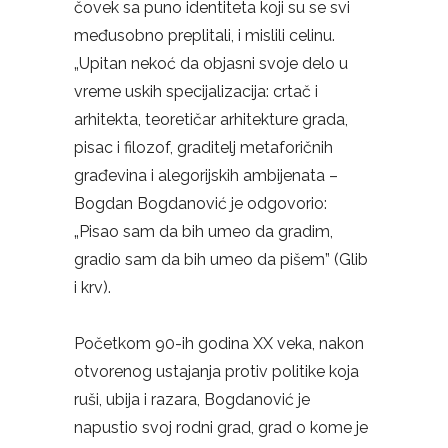
čovek sa puno identiteta koji su se svi
međusobno preplitali, i mislili celinu.
„Upitan nekoć da objasni svoje delo u
vreme uskih specijalizacija: crtač i
arhitekta, teoretičar arhitekture grada,
pisac i filozof, graditelj metaforičnih
građevina i alegorijskih ambijenata –
Bogdan Bogdanović je odgovorio:
„Pisao sam da bih umeo da gradim,
gradio sam da bih umeo da pišem” (Glib
i krv).
Početkom 90-ih godina XX veka, nakon
otvorenog ustajanja protiv politike koja
ruši, ubija i razara, Bogdanović je
napustio svoj rodni grad, grad o kome je