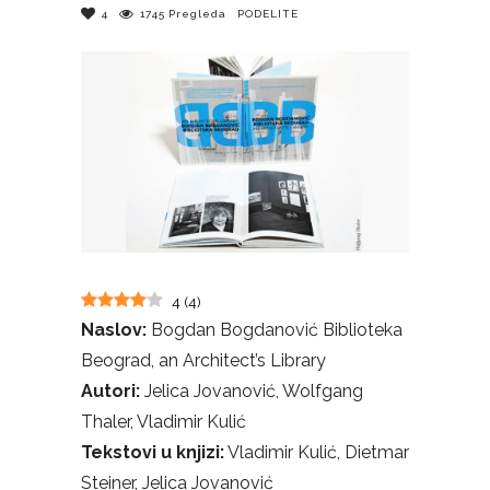
4
1745
Pregleda
PODELITE
4
(
4
)
Naslov:
Bogdan Bogdanović Biblioteka
Beograd, an Architect’s Library
Autori:
Jelica Jovanović, Wolfgang
Thaler, Vladimir Kulić
Tekstovi u knjizi:
Vladimir Kulić, Dietmar
Steiner, Jelica Jovanović