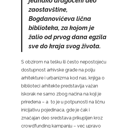
jednako dragoceni deo
zaostavštine,
Bogdanovićeva lična
biblioteka, za kojom je
žalio od prvog dana egzila
sve do kraja svog života.
S obzirom na tešku ili često nepostojeću
dostupnost arhivske građe na polju
arhitekture i urbanizma kod nas, knjiga o
biblioteci arhitekte predstavlja važan
iskorak ne samo zbog načina na koji je
priređena – a to je u potpunosti na ličnu
inicijativu pojedinaca, gde je čak i
značajan deo sredstava prikupljen kroz
crowdfunding kampanju – već upravo