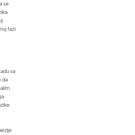
a se
mika.
oj
noj fazi
ladu sa
o da
malim
ja
zike
rzije