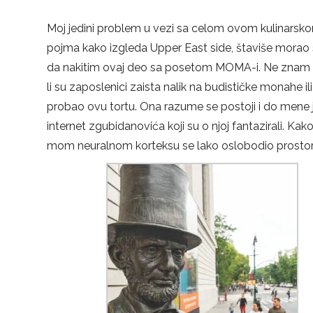
Moj jedini problem u vezi sa celom ovom kulinarsko
pojma kako izgleda Upper East side, štaviše mora
da nakitim ovaj deo sa posetom MOMA-i. Ne znam niš
li su zaposlenici zaista nalik na budističke monahe il
probao ovu tortu. Ona razume se postoji i do mene 
internet zgubidanovića koji su o njoj fantazirali. Kak
mom neuralnom korteksu se lako oslobodio prostor