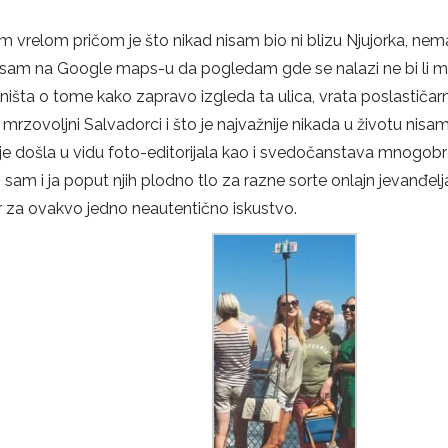
m vrelom pričom je što nikad nisam bio ni blizu Njujorka, ne
o sam na Google maps-u da pogledam gde se nalazi ne bi li
ta o tome kako zapravo izgleda ta ulica, vrata poslastičarn
i mrzovoljni Salvadorci i što je najvažnije nikada u životu nisa
je došla u vidu foto-editorijala kao i svedočanstava mnogobr
o sam i ja poput njih plodno tlo za razne sorte onlajn jevanđelj
 za ovakvo jedno neautentično iskustvo.