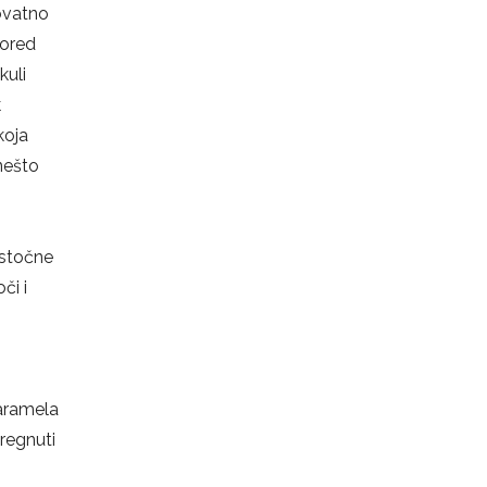
rovatno
pored
kuli
k
koja
nešto
istočne
či i
aramela
regnuti