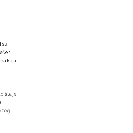
i su
pečen.
ema koja
o šta je
e
e tog