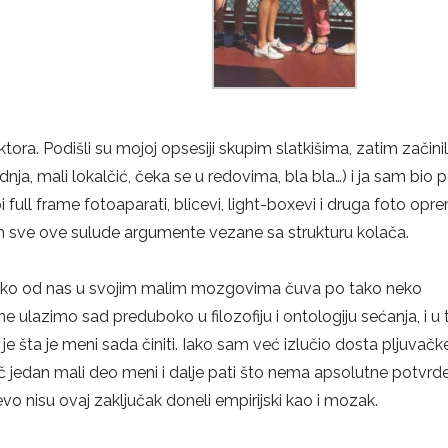
tora. Podišli su mojoj opsesiji skupim slatkišima, zatim začinil
, mali lokalčić, čeka se u redovima, bla bla…) i ja sam bio 
i full frame fotoaparati, blicevi, light-boxevi i druga foto opr
m sve ove sulude argumente vezane sa strukturu kolača.
ako od nas u svojim malim mozgovima čuva po tako neko
 ulazimo sad preduboko u filozofiju i ontologiju sećanja, i u t
 je šta je meni sada činiti. Iako sam već izlučio dosta pljuvačk
ač jedan mali deo meni i dalje pati što nema apsolutne potvrd
vo nisu ovaj zaključak doneli empirijski kao i mozak.