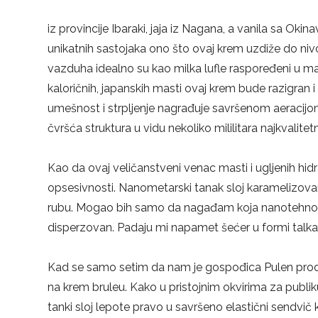
iz provincije Ibaraki, jaja iz Nagana, a vanila sa Ok
unikatnih sastojaka ono što ovaj krem uzdiže do nivo
vazduha idealno su kao milka lufle raspoređeni u mas
kaloričnih, japanskih masti ovaj krem bude razigran i 
umešnost i strpljenje nagrađuje savršenom aeracij
čvršća struktura u vidu nekoliko mililitara najkvalite
Kao da ovaj veličanstveni venac masti i ugljenih hi
opsesivnosti. Nanometarski tanak sloj karamelizovan
rubu. Mogao bih samo da nagađam koja nanotehnolo
disperzovan. Padaju mi napamet šećer u formi talka, n
Kad se samo setim da nam je gospođica Pulen proda
na krem bruleu. Kako u pristojnim okvirima za publi
tanki sloj lepote pravo u savršeno elastični sendvič 