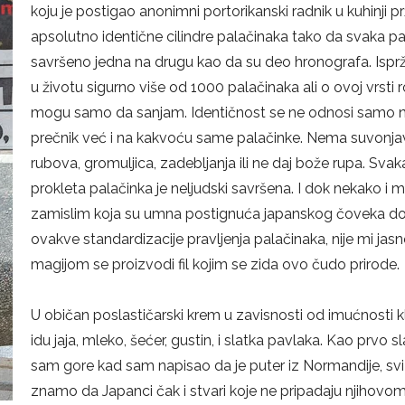
koju je postigao anonimni portorikanski radnik u kuhinji p
apsolutno identične cilindre palačinaka tako da svaka p
savršeno jedna na drugu kao da su deo hronografa. Ispr
u životu sigurno više od 1000 palačinaka ali o ovoj vrsti 
mogu samo da sanjam. Identičnost se ne odnosi samo 
prečnik već i na kakvoću same palačinke. Nema suvonja
rubova, gromuljica, zadebljanja ili ne daj bože rupa. Svak
prokleta palačinka je neljudski savršena. I dok nekako i
zamislim koja su umna postignuća japanskog čoveka d
ovakve standardizacije pravljenja palačinaka, nije mi ja
magijom se proizvodi fil kojim se zida ovo čudo prirode.
U običan poslastičarski krem u zavisnosti od imućnosti kl
idu jaja, mleko, šećer, gustin, i slatka pavlaka. Kao prvo 
sam gore kad sam napisao da je puter iz Normandije, sv
znamo da Japanci čak i stvari koje ne pripadaju njihovo