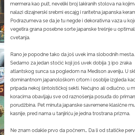
mermera kao pult, neveliki broj lakiranih stolova na kojim
nalazi dizajnerski srebrni escajg i raritetna japanska kera
Podrazumeva se da je tu negde i dekorativna vaza u koj
vegetira grana posebne sorte japanske trešnje u optimal
cvetanja.
Rano je popodne tako da još uvek ima slobodnih mesta.
Sedamo za jedan stočić koji još uvek dobija 3 ipo zraka
atlantskog sunca sa pogledom na Medison aveniju. U sk
dominantnom japanološkom crtom i osoblje izgleda ka
pripada nekoj šintoističkoj sekti. Nečujno ali odlučno, u 
koracima obavljaju sve od raznošenja posuđa do priman
porudžbina. Pet minuta japanske savremene klasične mu
kasnije, pred nama u tanjiriću je jedna trostrana prizma.
Ne znam odakle prvo da počnem… Da li od statičke perve