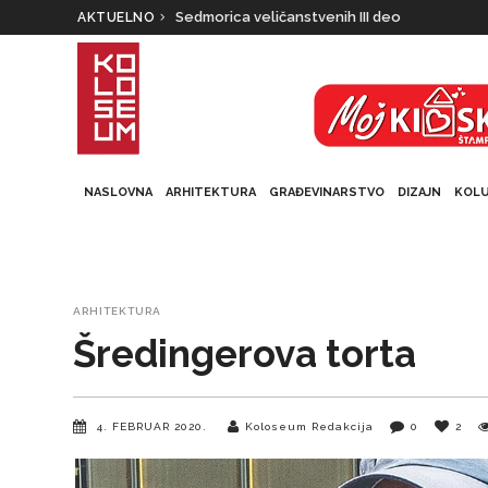
Plemeniti fragmenti – Mozaik (III deo)
Sedmorica veličanstvenih III deo
AKTUELNO
NASLOVNA
ARHITEKTURA
GRAĐEVINARSTVO
DIZAJN
KOL
ARHITEKTURA
Šredingerova torta
4. FEBRUAR 2020.
Koloseum Redakcija
0
2