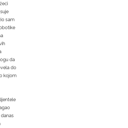
ržeći
asuje
žio sam
robotike
na
vih
a
 mogu da
ovela do
sno kojom
ijentele
slagao
i danas
m