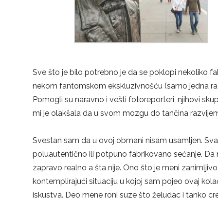
Sve što je bilo potrebno je da se poklopi nekoliko fak
nekom fantomskom ekskluzivnošću (samo jedna radnja
Pomogli su naravno i vešti fotoreporteri, njihovi skup
mi je olakšala da u svom mozgu do tančina razvije
Svestan sam da u ovoj obmani nisam usamljen. Sv
poluautentično ili potpuno fabrikovano sećanje. Da ne
zapravo realno a šta nije. Ono što je meni zanimljivo
kontemplirajući situaciju u kojoj sam pojeo ovaj kol
iskustva. Deo mene roni suze što želudac i tanko cre