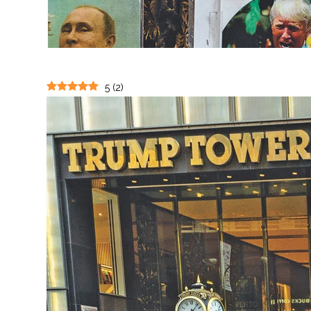
5
(
2
)