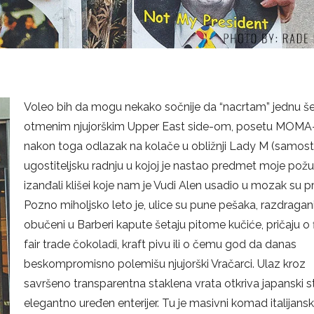
Voleo bih da mogu nekako sočnije da “nacrtam” jednu še
otmenim njujorškim Upper East side-om, posetu MOMA-i
nakon toga odlazak na kolače u obližnji Lady M (samos
ugostiteljsku radnju u kojoj je nastao predmet moje požu
izanđali klišei koje nam je Vudi Alen usadio u mozak su pr
Pozno miholjsko leto je, ulice su pune pešaka, razdragani 
obučeni u Barberi kapute šetaju pitome kučiće, pričaju o fi
fair trade čokoladi, kraft pivu ili o čemu god da danas
beskompromisno polemišu njujorški Vračarci. Ulaz kroz
savršeno transparentna staklena vrata otkriva japanski s
elegantno uređen enterijer. Tu je masivni komad italijans