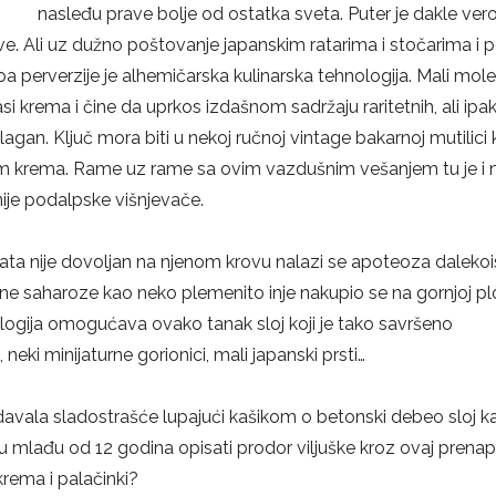
nasleđu prave bolje od ostatka sveta. Puter je dakle ve
inave. Ali uz dužno poštovanje japanskim ratarima i stočarima i 
a perverzije je alhemičarska kulinarska tehnologija. Mali mole
i krema i čine da uprkos izdašnom sadržaju raritetnih, ali ipa
lagan. Ključ mora biti u nekoj ručnoj vintage bakarnoj mutilici 
om krema. Rame uz rame sa ovim vazdušnim vešanjem tu je i 
tnije podalpskе višnjevače.
drata nije dovoljan na njenom krovu nalazi se apoteoza daleko
e saharoze kao neko plemenito inje nakupio se na gornjoj plo
gija omogućava ovako tanak sloj koji je tako savršeno
eki minijaturne gorionici, mali japanski prsti…
vala sladostrašće lupajući kašikom o betonski debeo sloj k
ku mlađu od 12 godina opisati prodor viljuške kroz ovaj prenap
krema i palačinki?