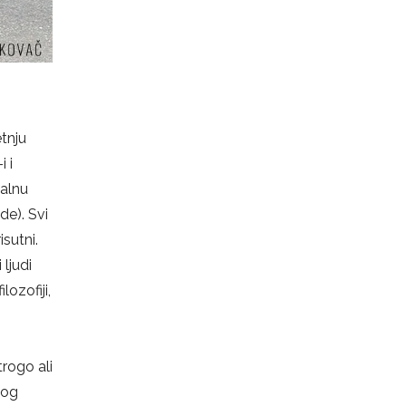
tnju
 i
talnu
de). Svi
isutni.
ljudi
lozofiji,
trogo ali
kog