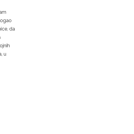
mam
 mogao
ice, da
m
ojnih
a, u